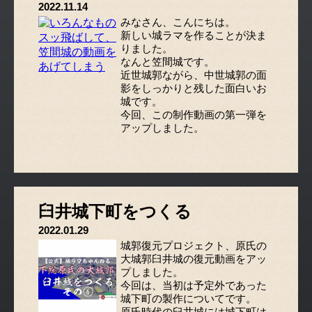
2022.11.14
みなさん、こんにちは。
新しい城ラマを作ることが決ま
りました。
なんと笠間城です。
近世城郭ながら、中世城郭の面
影をしっかりと残した面白いお
城です。
今回、この制作動画の第一弾を
アップしました。
臼井城下町をつくる
2022.01.29
城郭復元プロジェクト、原氏の
大城郭臼井城の復元動画をアッ
プしました。
今回は、当初は予定外であった
城下町の製作についてです。
原氏時代の臼井城には城下町は