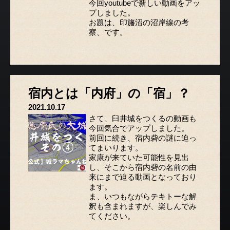
今回youtubeで新しい動画をアッ
プしました。
お題は、印旛沼の沼岸線の考
察、です。
宿内とは「内府」の「宿」？
2021.10.17
さて、臼井城をつくるの動画も
今回気合でアップしました。
前回に続き、宿内砦の謎に迫っ
てまいります。
家康が来ていた可能性を見出
し、そこから宿内砦の名前の由
来にまで迫る動画となっており
ます。
ま、いつもながらテキトーな解
釈も含まれますが、楽しんでみ
てください。