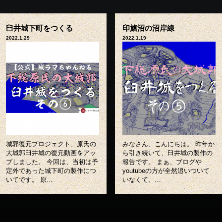
臼井城下町をつくる
印旛沼の沼岸線
2022.1.29
2022.1.19
城郭復元プロジェクト、原氏の
みなさん、こんにちは。 昨年か
大城郭臼井城の復元動画をアッ
ら引き続いて、臼井城の製作の
プしました。 今回は、当初は予
報告です。 まぁ、ブログや
定外であった城下町の製作につ
youtubeの方が全然追いついて
いてです。 原…
いなくて、…