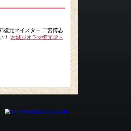
郭復元マイスター 二宮博志
さい！
お城ジオラマ復元堂ト