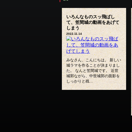
ページへ
いろんなものスッ飛ばし
て、笠間城の動画をあげて
しまう
2022.11.14
みなさん、こんにちは。 新しい
城ラマを作ることが決まりまし
た。 なんと笠間城です。 近世
城郭ながら、中世城郭の面影を
しっかりと残…