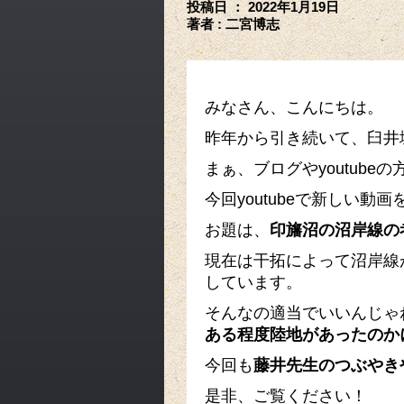
投稿日 ：
2022年1月19日
著者 :
二宮博志
みなさん、こんにちは。
昨年から引き続いて、臼井
まぁ、ブログやyoutub
今回youtubeで新しい動
お題は、
印旛沼の沼岸線の
現在は干拓によって沼岸線
しています。
そんなの適当でいいんじゃ
ある程度陸地があったのか
今回も
藤井先生のつぶやき
是非、ご覧ください！