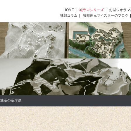
HOME
|
城ラマシリーズ
|
お城ジオラマ
城郭コラム
|
城郭復元マイスターのブログ
印旛沼の沼岸線