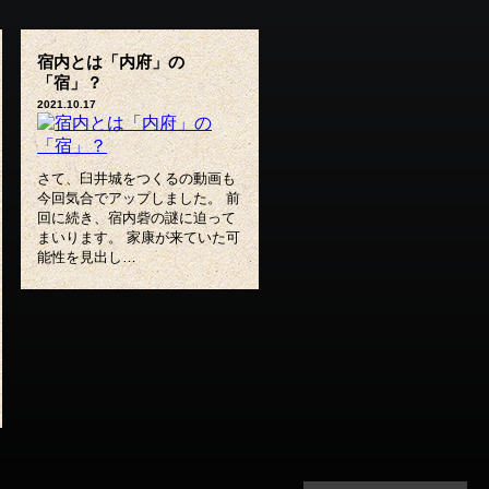
宿内とは「内府」の
「宿」？
2021.10.17
さて、臼井城をつくるの動画も
今回気合でアップしました。 前
回に続き、宿内砦の謎に迫って
まいります。 家康が来ていた可
能性を見出し…