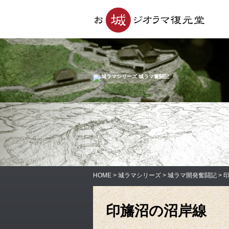
HOME
>
城ラマシリーズ
>
城ラマ開発奮闘記
> 
印旛沼の沼岸線