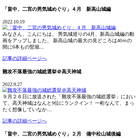
「畠中、二宮の男気城めぐり」４月 新高山城編
2022.10.19
みなさん、こんにちは。 男気城巡りの4月、新高山城編の動
画をアップしました。 新高山城の最大の見どころは40ｍの
間に9本もの竪堀…
記事の詳細ページへ
難攻不落最強の城総選挙＠高天神城
2022.9.27
９月２６日に放送された「難攻不落最強の城総選挙」におい
て、高天神城はなんと9位にランクイン！ 一桁なんて、まっ
たく想像していなか…
記事の詳細ページへ
「畠中、二宮の男気城めぐり」２月 備中松山城後編